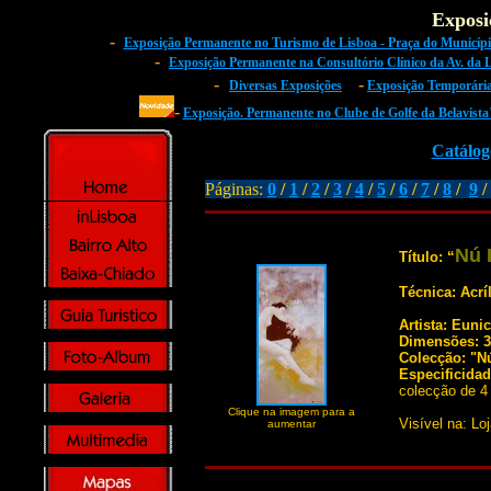
Exposi
-
Exposição Permanente no Turismo de Lisboa - Praça do Municípi
-
Exposição Permanente na Consultório Clínico da Av. da 
-
-
Diversas Exposições
Exposição Temporária 
-
Exposição. Permanente no Clube de Golfe da Belavist
Catálo
Páginas:
0
/
1
/
2
/
3
/
4
/
5
/
6
/
7
/
8
/
9
/
Nú 
Título: “
Técnica: Acrí
Artista: Euni
Dimensões: 3
Colecção: "N
Especificida
colecção de 4 
Clique na imagem para a
Visível na: Lo
aumentar