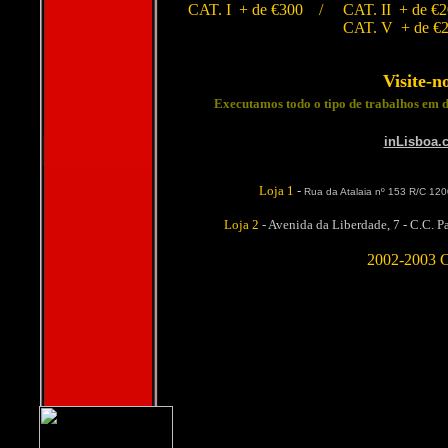
CAT. I + de €300
/ CAT. II + de €
CAT. V + de 
Visite-n
Executamos todo o tipo de trabalhos em d
inLisboa.
Loja 1
-
Rua da Atalaia nº 153 R/C 1200
Loja 2
- Avenida da Liberdade, 7 - C.C. P
2002-2003 C