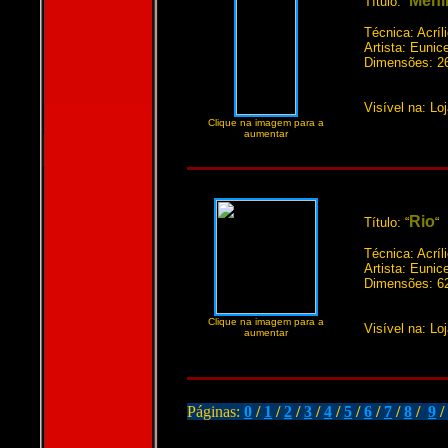
Meni
Título: “
Técnica: Acríl
Artista: Euni
Dimensões: 2
Visível na: Lo
Clique na imagem para a
aumentar
Rio
Título: “
“
Técnica: Acríl
Artista: Euni
Dimensões: 6
Clique na imagem para a
Visível na: Lo
aumentar
Páginas:
0
/
1
/
2
/
3
/
4
/
5
/
6
/
7
/
8
/
9
/