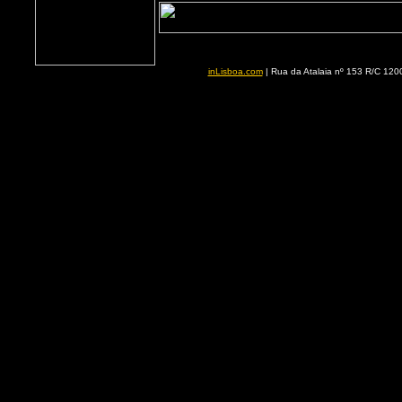
inLisboa.com
| Rua da Atalaia nº 153 R/C 1200