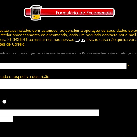
estão assinalados com asterisco, ao concluir a operação os seus dados serã
posterior processamento da encomenda, após um segundo contacto por e-mail 
ara 21 3431911 ou visitar-nos nas nossas
Lojas
físicas caso não queira ver 
tes de Correio.
pedidas nas nossas Lojas, será novamente realizada uma Pintura semelhante (ter em atenção 
*
ssado e respectiva descrição
a