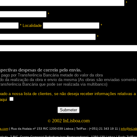
*
*
* Localidade
*
*
pectivas despesas de correio pelo envio.
pago por Transferência Bancária metade do valor da obra
do da realização da obra e envio da mesma (As obras são enviadas somente 
Transferência Bancária que pode ser realizada via multibanco)
nado a nossa lista de clientes, se não deseja receber informações relativas 
 aqui
2002 InLisboa.com
©
oa.com
| Rua da Atalaia nº 153 R/C 1200-039 Lisboa | Tel/Fax : (+351) 21 343 19 11 |
info@inLis
erdade, 7 R/C- Centro Comercial Palladium (aos Restauradores) - 1250-139 Lisboa | Sede Tel/Fax