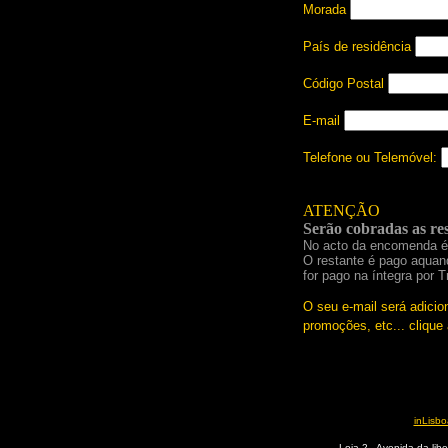
Morada
País de residência
Código Postal
E-mail
Telefone ou Telemóvel:
ATENÇÃO
Serão cobradas as res
No acto da encomenda é 
O restante é pago aquan
for pago na íntegra por 
O seu e-mail será adicio
promoções, etc... clique
inLisb
Loja 2 - Avenida da lib