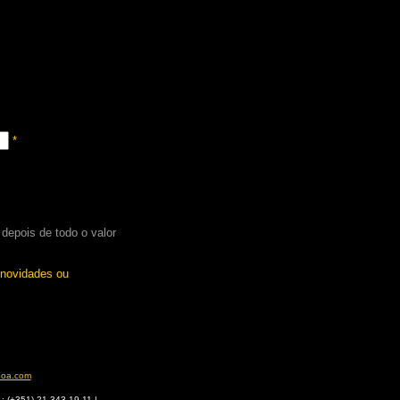
*
depois de todo o valor
a novidades ou
boa.com
 : (+351) 21 343 19 11 |