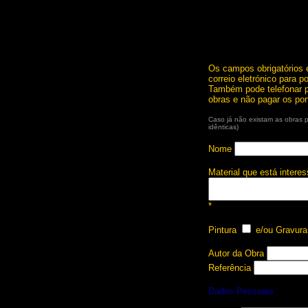
Os campos obrigatórios 
correio eletrónico para 
Também pode telefonar p
obras e não pagar os por
Caso já não existam as obras 
idênticas)
Nome
Material que está intere
*
Pintura
e/ou Gravur
Autor da Obra
Referência
Dados Pessoais