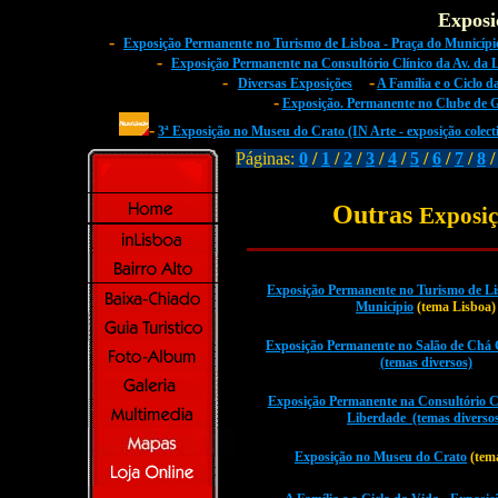
Exposi
-
Exposição Permanente no Turismo de Lisboa - Praça do Municípi
-
Exposição Permanente na Consultório Clínico da Av. da 
-
-
Diversas Exposições
A Família e o Ciclo 
-
Exposição. Permanente no Clube de G
-
3ª Exposição no Museu do Crato (IN Arte - exposição colect
Páginas:
0
/
1
/
2
/
3
/
4
/
5
/
6
/
7
/
8
Outras
Exposiç
Exposição Permanente no Turismo de Li
Município
(tema Lisboa)
Exposição Permanente no Salão de Chá 
(temas diversos)
Exposição Permanente na Consultório Cl
Liberdade (temas diverso
Exposição no Museu do Crato
(tema
-