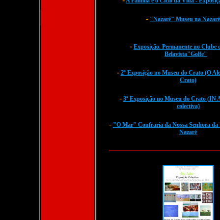
A Família e o Ciclo da Vida - Exposi
-
"Nazaré" Museu na Naza
-
Exposição. Permanente no Clube d
Belavista"Golfe"
-
2ª Exposição no Museu do Crato (O Alen
Crato)
-
3ª Exposição no Museu do Crato (IN A
colectiva)
-
"O Mar" Confraria da Nossa Senhora da 
Nazaré