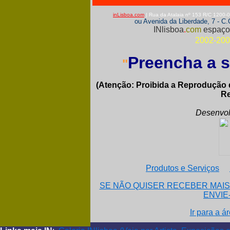
inLisboa.com
| Rua da Atalaia nº 153 R/C 1200-
ou Avenida da Liberdade, 7 - C
INlisboa
.
com
espaço 
2002-20
Preencha a s
"
(Atenção: Proibida a Reprodução 
Re
Desenvol
Produtos e Serviços
SE NÃO QUISER RECEBER MAIS
ENVIE
Ir para a á