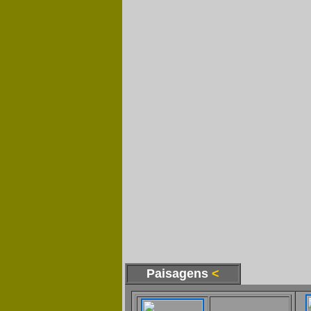
Paisagens
<