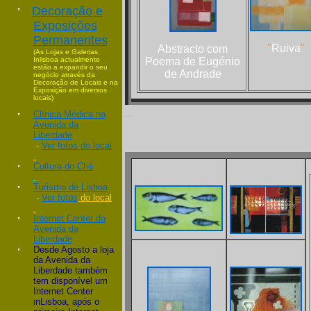
Decoração e
Exposições
Permanentes
"
Ruiva
"
Abstracto com
(As Lojas e Galerias
Inlisboa actualmente
Poema de Eugénio
estão a expandir o seu
de Andrade
negócio através da
Decoração de Locais e na
Exposição em diversos
locais)
_
Clínica Médica na
Avenida da
Liberdade
-
Ver fotos
do local
Cultura do Chá
Turismo de Lisboa
-
Ver fotos
do local
Internet Center da
Avenida da
Liberdade
Desde Agosto a loja
da Avenida da
Liberdade também
tem disponível um
Internet Center
inLisboa, após o