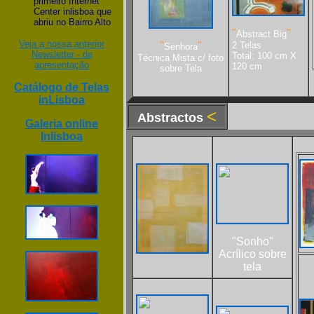
primeiro Internet
Center inlisboa que
abriu no Bairro Alto
"
"
Abstract Big
Veja a nossa anterior
"
"
2 Telas
Senhora
Newsletter - de
Total: 100 cm X
Técnica Mista c/ foto
apresentação
120 cm
sobre Tela
Catálogo de Telas
inLisboa
<
Abstractos
Galeria online
Inlisboa
"Sonho"
Acrílico sobre
tela