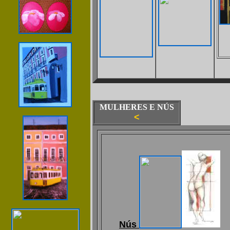
MULHERES E NÚS
<
Nús