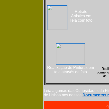
Retrato
Artístico em
Tela com foto
Realização de Pinturas em
Real
tela através de foto
pormeno
de 
Leia algumas das Curiosidades da His
de Lisboa nos nossos
Documentos m
P