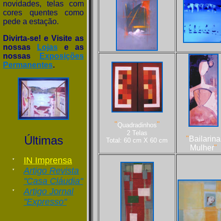
novidades, telas com
cores quentes como
pede a estação.
Divirta-se! e Visite as
nossas
Lojas
e as
nossas
Exposições
Permanentes
.
"
"
Quadradinhos
2 Telas
Últimas
"
Bailarina
Total: 60 cm X 60 cm
Mulher
"
IN Imprensa
Artigo Revista
"Casa Cláudia"
Artigo Jornal
"Expresso"