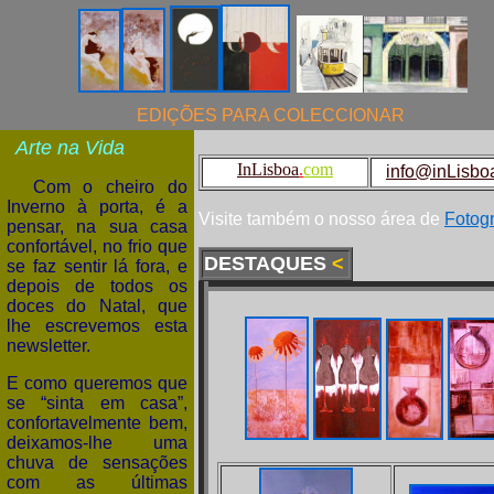
EDIÇÕES PARA COLECCIONAR
Arte
na Vida
I
nLisboa
.
com
info@inLisbo
Com o cheiro do
Inverno à porta, é a
Visite também o nosso área de
Fotogr
pensar, na sua casa
confortável, no frio que
DESTAQUES
<
se faz sentir lá fora, e
depois de todos os
doces do Natal, que
lhe escrevemos esta
newsletter.
E como queremos que
se “sinta em casa”,
confortavelmente bem,
deixamos-lhe uma
chuva de sensações
com as últimas