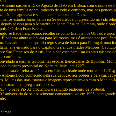
sboa.
o António nasceu a 15 de Agosto de 1195 em Lisboa, com o nome de F
io de uma família nobre, rodeado de todo o conforto, mas aos poucos p
za não lhe agradava e sentiu o chamamento de Deus.
imeiros estudos foram feitos na Sé de Lisboa, ingressando na vida reli
 depois passou para o Mosteiro de Santa Cruz de Coimbra, onde é orde
pois à Ordem Franciscana.
ndo-se frade franciscano, recolhe-se como Eremita nos Olivais e troc
 É por esta altura que viaja para Marrocos, mas é atacado por pestilên
no. Passado um ano, quando regressava de barco para Portugal, uma for
Itália, aí é enviado para o Capítulo Geral dos Frades Menores (Capítulo
ce São Francisco de Assis, que o convoca para usar os seus talentos de
us confrades.
onvidado a ensinar teologia nas escolas franciscanas de Bolonha, Montp
do ministro provincial no Norte da Itália, em 1227.
inua a sua carreira académica em Pádua, cidade onde morre em 1231.g
 António ficou conhecido pela sua devoção aos pobres e pela sua capa
s. Muitas das suas estátuas e imagens representam-no com o Menino Je
 mostram-no a pregar aos peixes.
934, o papa Pio XI proclamou-o segundo padroeiro de Portugal.
0.º aniversário do seu nascimento comemorou-se em 1995, com grand
ade.
a Simão