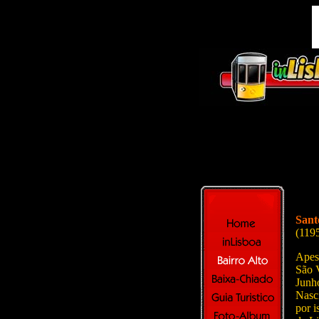
Sant
(119
Apesa
São V
Junho
Nasci
por 