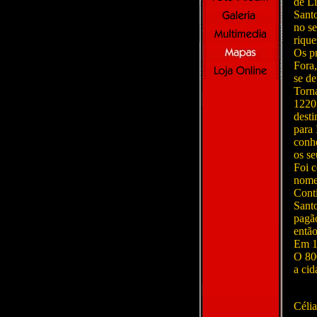
de Li
Sant
no se
rique
Os pr
Fora,
se de
Torna
1220.
desti
para 
conhe
os se
Foi c
nomea
Cont
Santo
pagão
então
Em 1
O 80
a cid
Céli