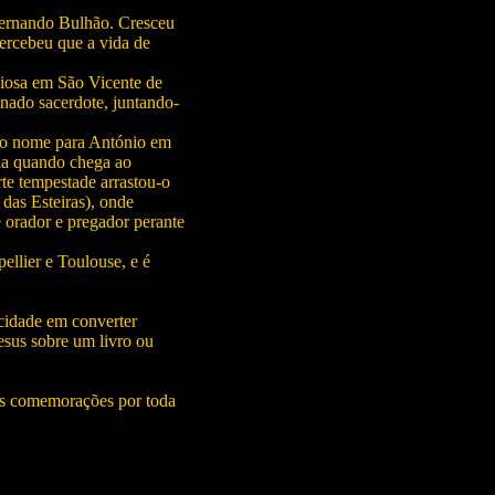
ernando Bulhão. Cresceu
ercebeu que a vida de
giosa em São Vicente de
nado sacerdote, juntando-
a o nome para António em
cia quando chega ao
te tempestade arrastou-o
 das Esteiras), onde
 orador e pregador perante
ellier e Toulouse, e é
cidade em converter
sus sobre um livro ou
es comemorações por toda