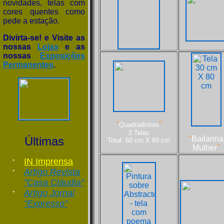
novidades, telas com
cores quentes como
pede a estação.
Divirta-se! e Visite as
nossas
Lojas
e as
nossas
Exposições
Permanentes
.
"
"
Quadradinhos
2 Telas
Últimas
"
Bailarina
Total: 60 cm X 60 cm
Mulher
"
IN Imprensa
Artigo Revista
"Casa Cláudia"
Artigo Jornal
"Expresso"