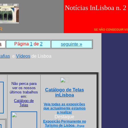
Notícias InLisboa n. 2
R
SE NÃO CONSEGUIR VI
»
a
Página
1
de
2
seguinte
afias
e
Vídeos
de Lisboa
Não perca para
ver os nossos
Catálogo de Telas
últimos trabalhos
inLisboa
em:
Catálogo de
Veja todas as exposições
Telas
que actualmente estamos
a realizar
Destaque
Exposição Permanente no
Turismo de Lisboa
- Praça