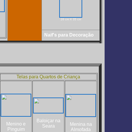
26 cm X 35 cm
Naif's para Decoração
Telas para Quartos de Criança
Baloiçar na
Menino e
Menina na
Seara
Pinguim
Almofada