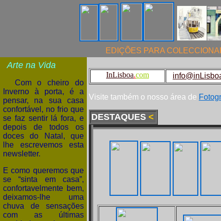
EDIÇÕES PARA COLECCIONA
Arte
na Vida
I
nLisboa
.
com
info@inLisbo
Com o cheiro do
Inverno à porta, é a
Visite também o nosso área de
Fotogr
pensar, na sua casa
confortável, no frio que
DESTAQUES
<
se faz sentir lá fora, e
depois de todos os
doces do Natal, que
lhe escrevemos esta
newsletter.
E como queremos que
se “sinta em casa”,
confortavelmente bem,
deixamos-lhe uma
chuva de sensações
com as últimas