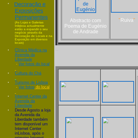
Decoração e
Exposições
Permanentes
"
Ruiva
"
Abstracto com
(As Lojas e Galerias
Poema de Eugénio
Inlisboa actualmente
estão a expandir o seu
de Andrade
negócio através da
Decoração de Locais e na
Exposição em diversos
locais)
_
Clínica Médica na
Avenida da
Liberdade
-
Ver fotos
do local
Cultura do Chá
Turismo de Lisboa
-
Ver fotos
do local
Internet Center da
Avenida da
Liberdade
Desde Agosto a loja
da Avenida da
Liberdade também
tem disponível um
Internet Center
inLisboa, após o
primeiro Internet