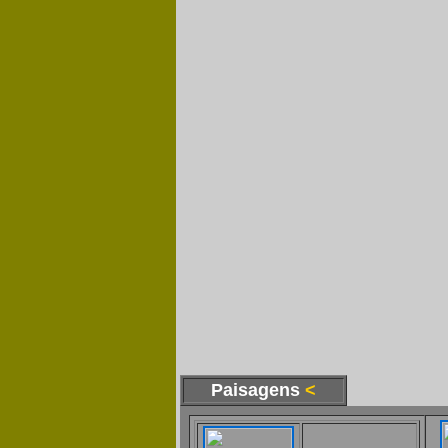
Paisagens
<