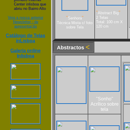
Center inlisboa que
abriu no Bairro Alto
"
"
Abstract Big
Veja a nossa anterior
"
"
2 Telas
Senhora
Newsletter - de
Total: 100 cm X
Técnica Mista c/ foto
apresentação
120 cm
sobre Tela
Catálogo de Telas
inLisboa
<
Abstractos
Galeria online
Inlisboa
"Sonho"
Acrílico sobre
tela