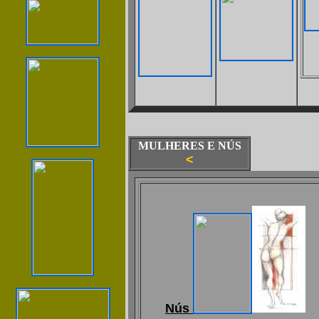
MULHERES E NÚS
<
Nús