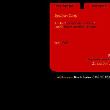
Jonathan Carlos
Título: "
Elevadores da Bica
"
Local:
Bairro da Bica - Lisboa
JR01
REF.
P
Águarela sobre
21 cm por 
inLisboa.com
| Rua da Atalaia nº 153 R/C 1200